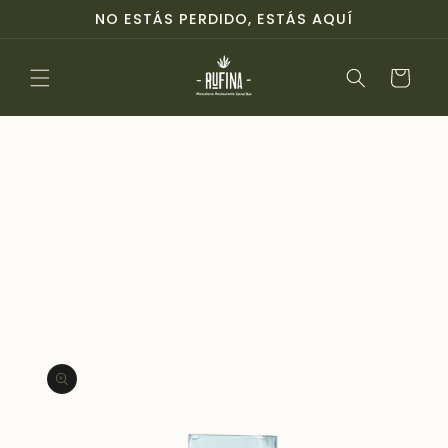
Ir
NO ESTÁS PERDIDO, ESTÁS AQUÍ
directamente
al contenido
Carrito
Ir
directamente
a la
información
del producto