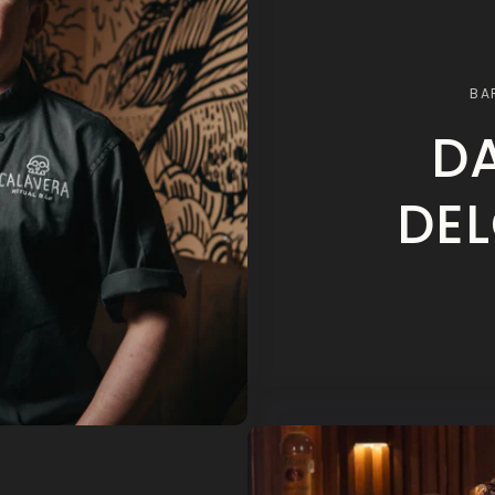
BA
DA
DE