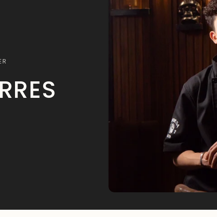
ER
ORRES